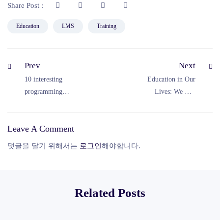
Share Post :
Education
LMS
Training
Prev
Next
10 interesting
Education in Our
programming
Lives: We Can
languages you
Change the Future
should be paying
Leave A Comment
attention to
댓글을 달기 위해서는
로그인
해야합니다.
Related Posts