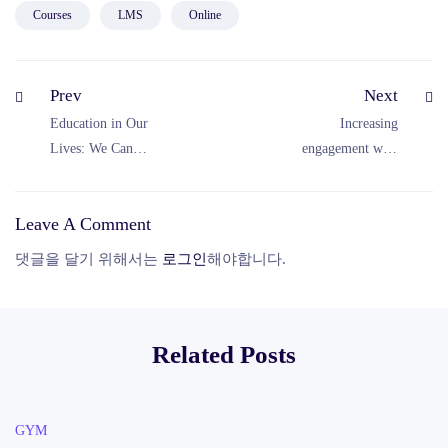
Courses
LMS
Online
Prev
Next
Education in Our
Increasing
Lives: We Can
engagement with
Change the Future
Instagram and
facebook
Leave A Comment
댓글을 달기 위해서는
로그인
해야합니다.
Related Posts
GYM