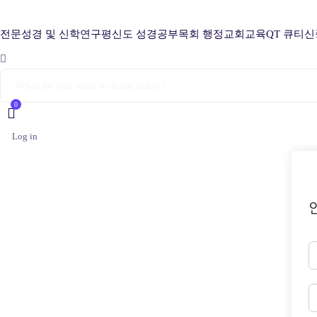
전문성경 및 신학연구
평신도 성경공부
목회 행정
교회교육
QT 큐티
신
0
Log in